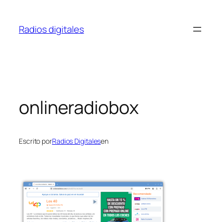
Saltar
al
Radios digitales
contenido
onlineradiobox
Escrito por
Radios Digitales
en